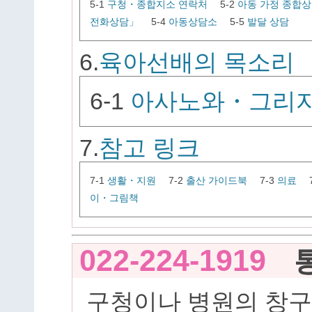
5-1
구청・종합지소 연락처
5-2
아동 가정 종합
전화상담」
5-4
아동상담소
5-5
발달 상담
6.
육아선배의 목소리
6-1
아사노와・그리자
7.
참고 링크
7-1
생활・지원
7-2
출산 가이드북
7-3
의료
이・그림책
022-224-1919
통
구청이나 병원의 창구