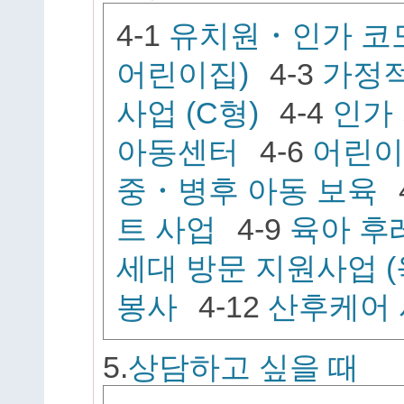
4-1
유치원・인가 코
어린이집)
4-3
가정
사업 (C형)
4-4
인가
아동센터
4-6
어린이
중・병후 아동 보육
트 사업
4-9
육아 후
세대 방문 지원사업 
봉사
4-12
산후케어
5.
상담하고 싶을 때