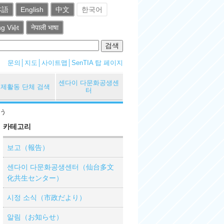
本語
English
中文
한국어
ng Việt
नेपाली भाषा
문의
지도
사이트맵
SenTIA 탑 페이지
센다이 다문화공생센
제활동 단체 검색
터
ょう
카테고리
보고（報告）
센다이 다문화공생센터（仙台多文
化共生センター）
시정 소식（市政だより）
알림（お知らせ）