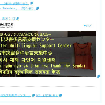
」（쉬운 일본어판）
Rain Disasters」（영어판）
터』홈페이지
仙台多文化共生センター）
알림（お知らせ）