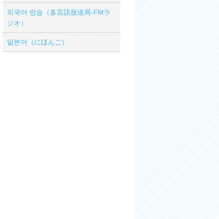
외국어 방송（多言語放送局-FMラ
ジオ）
일본어（にほんご）