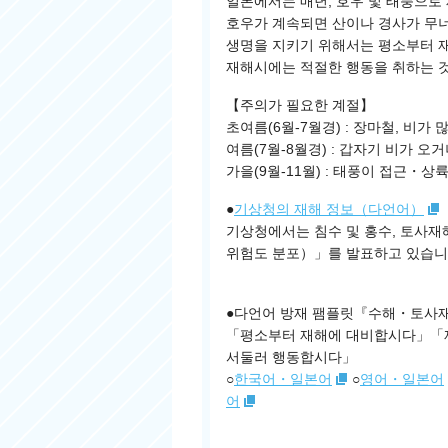
일본에서는 매년, 호우 및 태풍으로
호우가 계속되면 산이나 경사가 무너
생명을 지키기 위해서는 평소부터 
재해시에는 적절한 행동을 취하는 
【주의가 필요한 계절】
초여름(6월-7월경) : 장마철, 비가 
여름(7월-8월경) : 갑자기 비가 오
가을(9월-11월) : 태풍이 접근・
●
기상청의 재해 정보（다언어）
기상청에서는 침수 및 홍수, 토사
위험도 분포）」를 발표하고 있습니다.
●다언어 방재 팸플릿『수해・토사재
「평소부터 재해에 대비합시다」「
서둘러 행동합시다」
○
한국어・일본어
○
영어・일본어
어