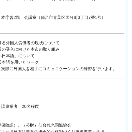
本庁舎2階 会議室（仙台市青葉区国分町3丁目7番1号）
おける外国人労働者の現状について
職員の受入に向けた本市の取り組み
しい日本語」について
い日本語を用いたワーク
は実際に外国人を相手にコミュニケーションの練習を行います。
護事業者 20名程度
護保険課）、（公財）仙台観光国際協会
度「地域日本語教育の総合的な体制づくり推進事業」活用