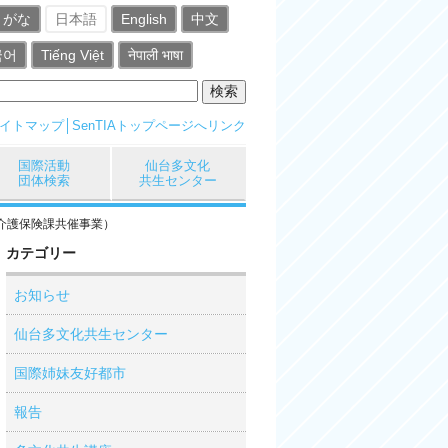
りがな
日本語
English
中文
국어
Tiếng Việt
नेपाली भाषा
イトマップ
SenTIAトップページへリンク
国際活動
仙台多文化
団体検索
共生センター
介護保険課共催事業）
カテゴリー
お知らせ
仙台多文化共生センター
国際姉妹友好都市
報告