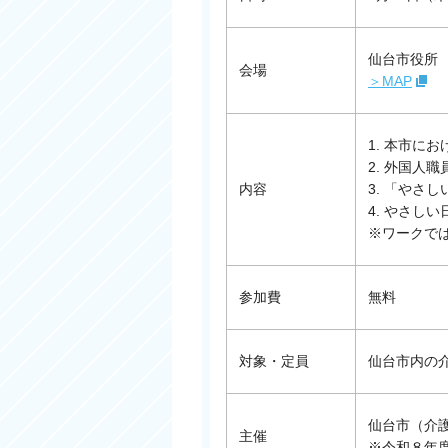
仙台市役所 
会場
＞MAP
1. 本市に
2. 外国人
内容
3. 「やさ
4. やさし
※ワークで
参加費
無料
対象・定員
仙台市内の介
仙台市（介
主催
※令和８年