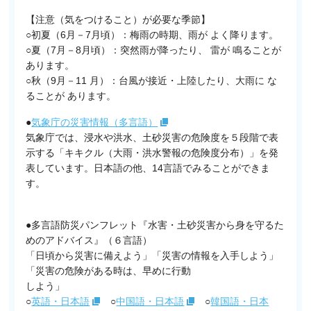
【注意（気をつけること）が必要な季節】
○初夏（6月－7月頃）：梅雨の時期、雨が よく降ります。
○夏（7月－8月頃）：突然雨が降ったり、 雷が 鳴ることが
あります。
○秋（9月－11 月）：台風が接近・上陸したり、大雨に な
ることが あります。
●
気象庁の災害情報（多言語）
気象庁では、浸水や洪水、土砂災害の危険度を５段階で表
示する「キキクル（大雨・洪水警報の危険度分布）」を発
表しています。日本語の他、14言語でみることができま
す。
●多言語防災パンフレット『水害・土砂災害から身を守るた
めのアドバイス』（６言語）
「日頃から災害に備えよう」「災害の情報を入手しよう」
「災害の危険がある時は、早めに行動
しよう」
○
英語・日本語
○
中国語・日本語
○
韓国語・日本