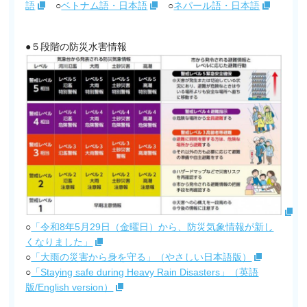
語
○
ベトナム語・日本語
○
ネパール語・日本語
●５段階の防災水害情報
○
「令和8年5月29日（金曜日）から、防災気象情報が新し
くなりました」
○
「大雨の災害から身を守る」（やさしい日本語版）
○
「Staying safe during Heavy Rain Disasters」（英語
版/English version）